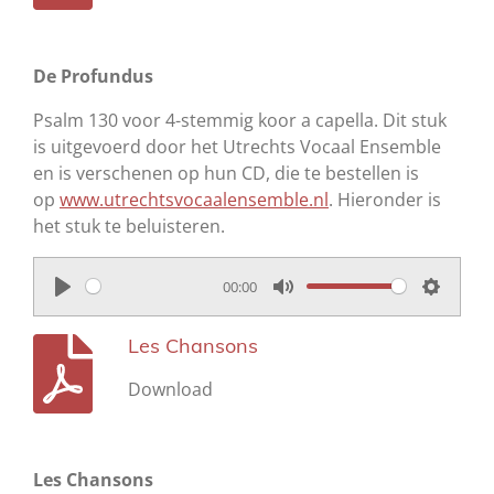
De Profundus
Psalm 130 voor 4-stemmig koor a capella. Dit stuk
is uitgevoerd door het Utrechts Vocaal Ensemble
en is verschenen op hun CD, die te bestellen is
op
www.utrechtsvocaalensemble.nl
. Hieronder is
het stuk te beluisteren.
00:00
P
M
S
l
u
e
Les Chansons
a
t
t
Download
y
e
t
i
n
Les Chansons
g